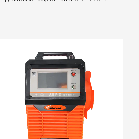
Дизайн рабочего интерфейса прост и
понятен, доступно более десятка язы...