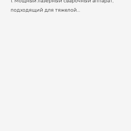
1. Мощный лазерный сварочный аппарат,
подходящий для тяжелой
промышленной сварки, может
использоваться с роботизированными
манипуляторами для достижен...