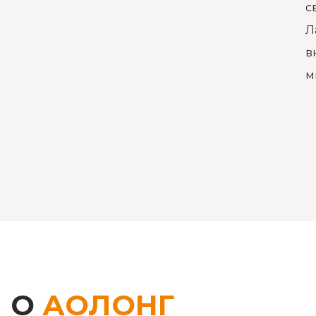
с
Л
в
м
О
АОЛОНГ