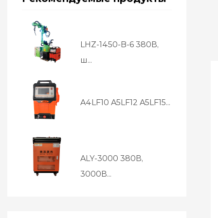
LHZ-1450-B-6 380В,
ш...
A4LF10 A5LF12 A5LF15...
ALY-3000 380В,
3000В...