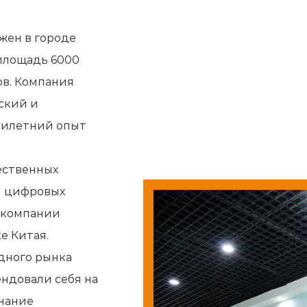
ложен в городе
 площадь 6000
ов. Компания
еский и
тилетний опыт
ественных
и цифровых
 компании
е Китая.
дного рынка
ндовали себя на
нание