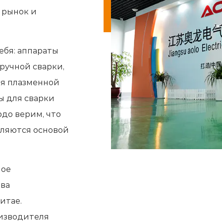
 рынок и
ебя: аппараты
 ручной сварки,
ля плазменной
ы для сварки
рдо верим, что
вляются основой
ное
ва
итае.
оизводителя